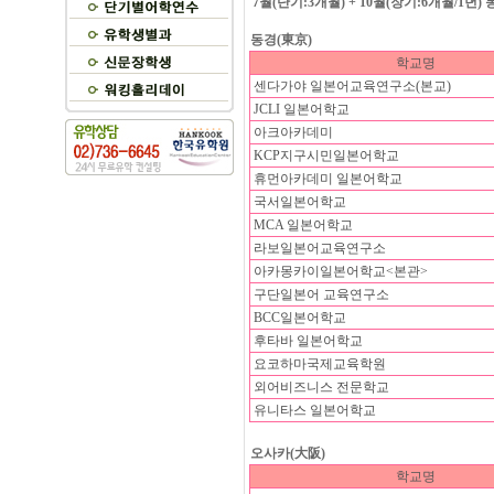
7월(단기:3개월) + 10월(장기:6개월/1
동경(東京)
학교명
센다가야 일본어교육연구소(본교)
JCLI 일본어학교
아크아카데미
KCP지구시민일본어학교
휴먼아카데미 일본어학교
국서일본어학교
MCA 일본어학교
라보일본어교육연구소
아카몽카이일본어학교<본관>
구단일본어 교육연구소
BCC일본어학교
후타바 일본어학교
요코하마국제교육학원
외어비즈니스 전문학교
유니타스 일본어학교
오사카(大阪)
학교명