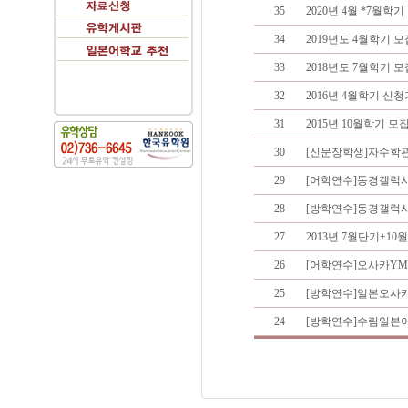
35
2020년 4월 *7월학
34
2019년도 4월학기 
33
2018년도 7월학기 
32
2016년 4월학기 신
31
2015년 10월학기 모집
30
[신문장학생]자수학
29
[어학연수]동경갤럭
28
[방학연수]동경갤럭
27
2013년 7월단기+1
26
[어학연수]오사카Y
25
[방학연수]일본오사
24
[방학연수]수림일본